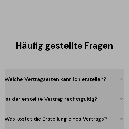
Häufig gestellte Fragen
Welche Vertragsarten kann ich erstellen?
Sie können 4 Vertragsarten erstellen: freie Miete (4+4),
Ist der erstellte Vertrag rechtsgültig?
vereinbarte Miete (3+2), Übergangsvertrag (1–18
Monate) und für Universitätsstudenten (6–36 Monate).
Ja, die erstellten Verträge entsprechen dem Gesetz
Jeder Typ hat seine eigenen spezifischen Merkmale und
Was kostet die Erstellung eines Vertrags?
431/1998 und den geltenden Mietvorschriften. Der
Klauseln.
Vertrag muss jedoch von den Parteien unterzeichnet