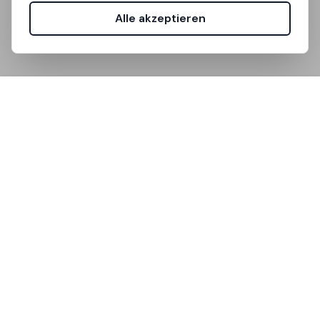
Alle akzeptieren
Unistanza ist die Plattform, die die Unterkunftssuche
für Studierende vereinfacht.
Nützliche Links
So funktioniert's
FAQ
Support
Community