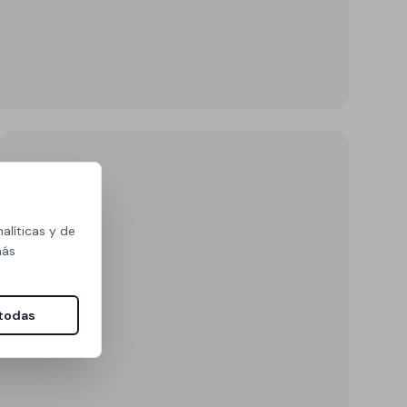
alíticas y de
más
todas