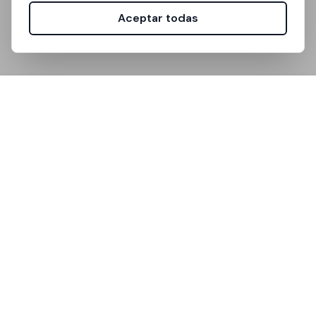
Aceptar todas
Unistanza es la plataforma que simplifica la búsqueda
de alojamiento para estudiantes universitarios.
Enlaces útiles
Cómo funciona
Preguntas frecuentes
Soporte
Comunidad