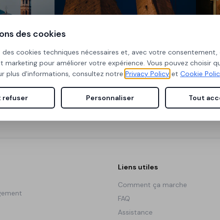
sons des cookies
ise des cookies techniques nécessaires et, avec votre consentement,
et marketing pour améliorer votre expérience. Vous pouvez choisir q
Bologna
Parma
r plus d'informations, consultez notre
Privacy Policy
et
Cookie Poli
 refuser
Personnaliser
Tout acc
Liens utiles
Comment ça marche
ogement
FAQ
Assistance