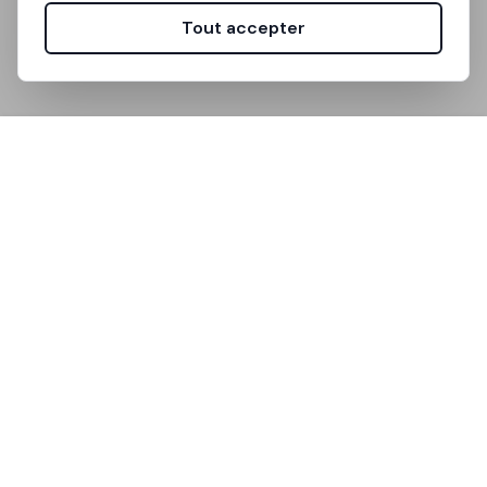
Tout accepter
Unistanza est la plateforme qui simplifie la recherche
de logement pour les étudiants universitaires.
Liens utiles
Comment ça marche
FAQ
Assistance
Communauté