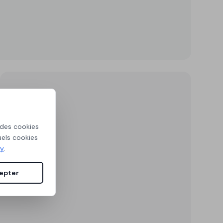
 des cookies
uels cookies
cy
.
epter