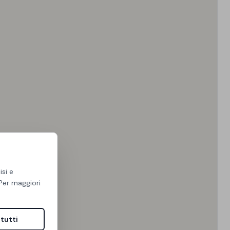
isi e
 Per maggiori
tutti