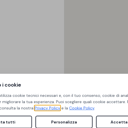
o i cookie
tilizza cookie tecnici necessari e, con il tuo consenso, cookie di anal
 migliorare la tua esperienza. Puoi scegliere quali cookie accettare.
consulta la nostra
Privacy Policy
e la
Cookie Policy
.
uta tutti
Personalizza
Accetta 