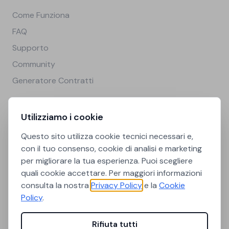
Come Funziona
FAQ
Supporto
Community
Generatore Contratti
Legale
Utilizziamo i cookie
Privacy Policy
Questo sito utilizza cookie tecnici necessari e,
Cookie Policy
con il tuo consenso, cookie di analisi e marketing
per migliorare la tua esperienza. Puoi scegliere
Termini e Condizioni
quali cookie accettare. Per maggiori informazioni
Preferenze Cookie
consulta la nostra
Privacy Policy
e la
Cookie
Policy
.
Città universitarie
Rifiuta tutti