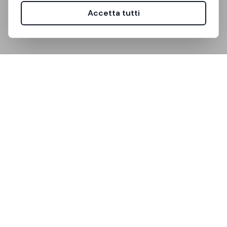
Accetta tutti
Unistanza è la piattaforma che semplifica la ricerca di
stanze per studenti universitari.
Link Utili
Come Funziona
FAQ
Supporto
Community