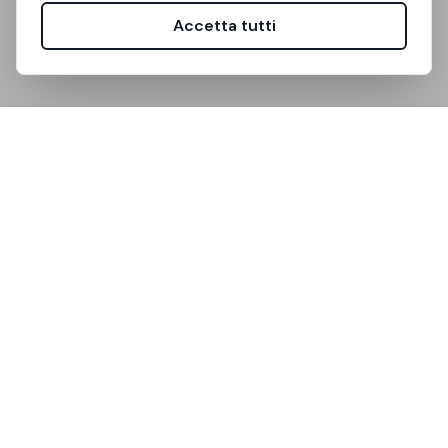
Accetta tutti
Unistanza è la piattaforma che semplifica la ricerca di
stanze per studenti universitari.
Link Utili
Come Funziona
FAQ
Supporto
Community