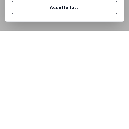
Accetta tutti
Unistanza è la piattaforma che semplifica la ricerca di
stanze per studenti universitari.
Link Utili
Come Funziona
FAQ
Supporto
Community