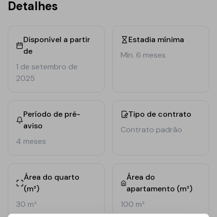
Detalhes
Disponível a partir
Estadia mínima
de
Mín. 6 meses
1 de setembro de
2025
Período de pré-
Tipo de contrato
aviso
Contrato padrão
4 meses
Área do quarto
Área do
(m²)
apartamento (m²)
30 m²
100 m²