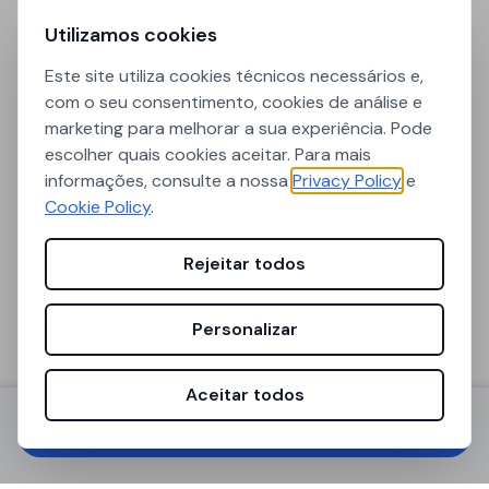
Utilizamos cookies
Piso
Casas de banho
Este site utiliza cookies técnicos necessários e,
1°
1
com o seu consentimento, cookies de análise e
marketing para melhorar a sua experiência. Pode
escolher quais cookies aceitar. Para mais
Máximo de
Vagas disponíveis
informações, consulte a nossa
Privacy Policy
e
ocupantes
1 vaga disponível
Cookie Policy
.
1
Rejeitar todos
Tamanho da cama
Aquecimento
Personalizar
Não especificado
Autónomo
Aceitar todos
Registar-se / Iniciar sessão
Localização