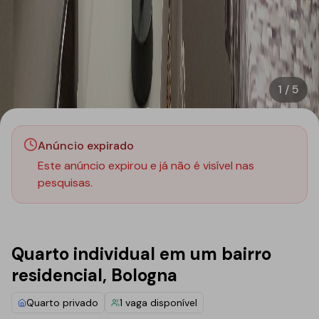
1
/
5
Anúncio expirado
Este anúncio expirou e já não é visível nas
pesquisas.
Quarto individual em um bairro
residencial, Bologna
Quarto privado
1
vaga disponível